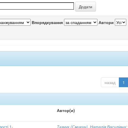
Впорядкування
Автори
назад
1
Автор(и)
вості 1-
Ткачук (Смикун), Наталія Василівна
;