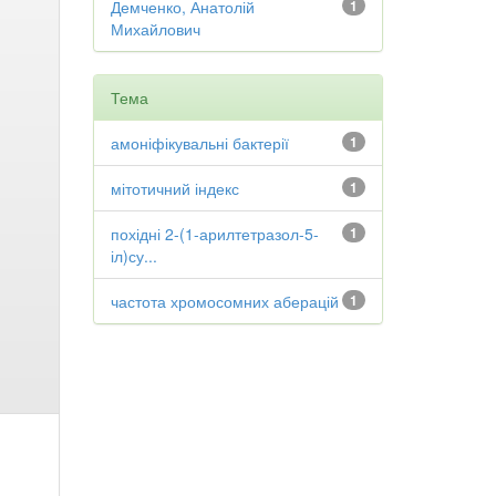
Демченко, Анатолій
1
Михайлович
Тема
амоніфікувальні бактерії
1
мітотичний індекс
1
похідні 2-(1-арилтетразол-5-
1
іл)су...
частота хромосомних аберацій
1