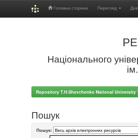
Головна сторінка
Перегляд
Дов
Skip
navigation
РЕ
Національного універ
ім
Repository T.H.Shevchenko National University
Пошук
Пошук: