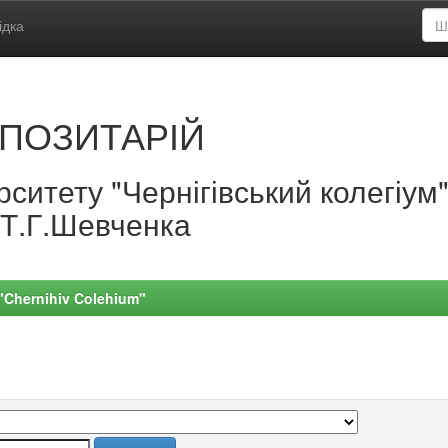
ідка
ПОЗИТАРІЙ
ситету "Чернігівський колегіум
.Т.Г.Шевченка
 "Chernihiv Colehium"