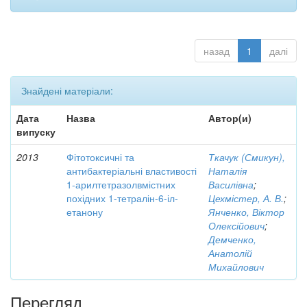
назад
1
далі
Знайдені матеріали:
Дата
Назва
Автор(и)
випуску
2013
Фітотоксичні та
Ткачук (Смикун),
антибактеріальні властивості
Наталія
1-арилтетразолвмістних
Василівна
;
похідних 1-тетралін-6-іл-
Цехмістер, А. В.
;
етанону
Янченко, Віктор
Олексійович
;
Демченко,
Анатолій
Михайлович
Перегляд