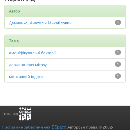
Автор
Демченко, Анатолій Михайлович
1
Тема
амоніфікувальні бактерії
1
довжина фаз мітозу
1
мітотичний індекс
1
Тема від
Програмне забезпечення DSpace
Авторські права © 2002-