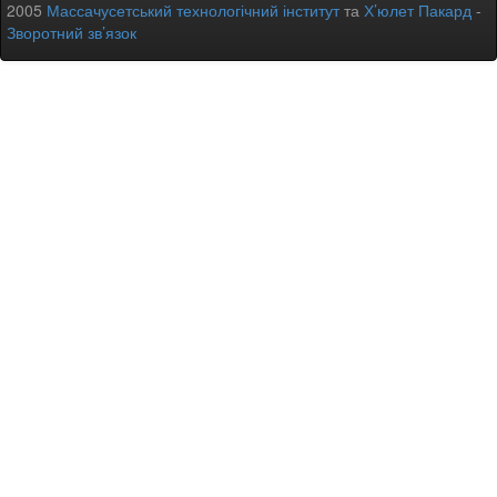
2005
Массачусетський технологічний інститут
та
Х’юлет Пакард
-
Зворотний зв’язок