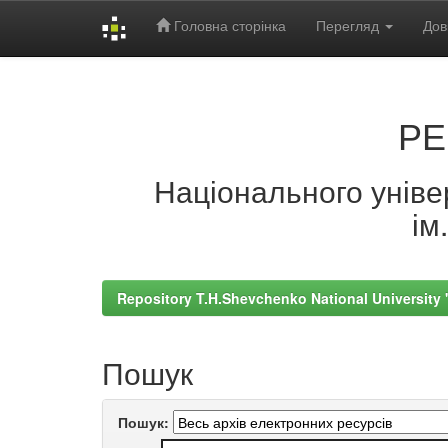
Головна сторінка
Перегляд
Дов
Skip
navigation
РЕ
Національного універ
ім
Repository T.H.Shevchenko National University
Пошук
Пошук: