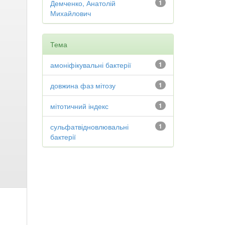
Демченко, Анатолій
1
Михайлович
Тема
амоніфікувальні бактерії
1
довжина фаз мітозу
1
мітотичний індекс
1
сульфатвідновлювальні
1
бактерії