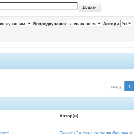
Впорядкування
Автори
назад
1
Автор(и)
вості 1-
Ткачук (Смикун), Наталія Василівна
;