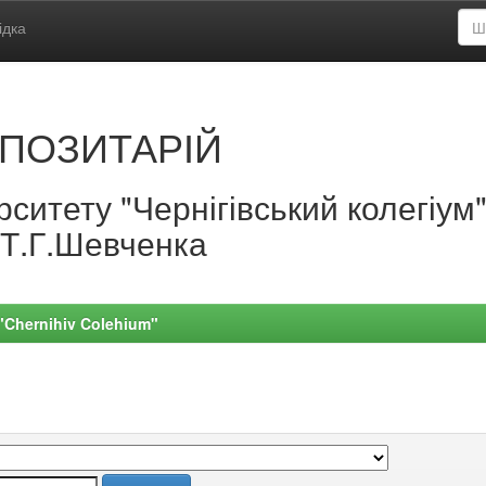
ідка
ПОЗИТАРІЙ
ситету "Чернігівський колегіум
.Т.Г.Шевченка
 "Chernihiv Colehium"