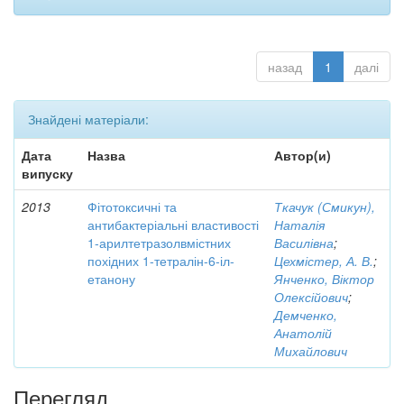
назад
1
далі
Знайдені матеріали:
Дата
Назва
Автор(и)
випуску
2013
Фітотоксичні та
Ткачук (Смикун),
антибактеріальні властивості
Наталія
1-арилтетразолвмістних
Василівна
;
похідних 1-тетралін-6-іл-
Цехмістер, А. В.
;
етанону
Янченко, Віктор
Олексійович
;
Демченко,
Анатолій
Михайлович
Перегляд