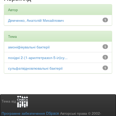
Автор
Демченко, Анатолій Михайлович
1
Тема
амоніфікувальні бактерії
1
похідні 2-(1-арилтетразол-5-іл)су...
1
сульфатвідновлювальні бактерії
1
Тема від
Програмне забезпечення DSpace
Авторські права © 2002-