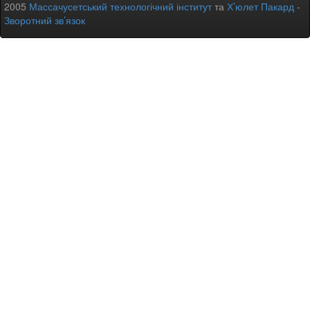
2005
Массачусетський технологічний інститут
та
Х’юлет Пакард
-
Зворотний зв’язок