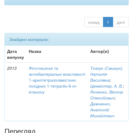
назад
1
далі
Знайдені матеріали:
Дата
Назва
Автор(и)
випуску
2013
Фітотоксичні та
Ткачук (Смикун),
антибактеріальні властивості
Наталія
1-арилтетразолвмістних
Василівна
;
похідних 1-тетралін-6-іл-
Цехмістер, А. В.
;
етанону
Янченко, Віктор
Олексійович
;
Демченко,
Анатолій
Михайлович
Перегляд