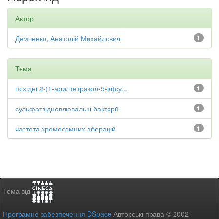
Автор
Демченко, Анатолій Михайлович
1
Тема
похідні 2-(1-арилтетразол-5-іл)су...
1
сульфатвідновлювальні бактерії
1
частота хромосомних аберацій
1
Тема від
Програмне забезпечення DSpace
Авторські права © 2002-