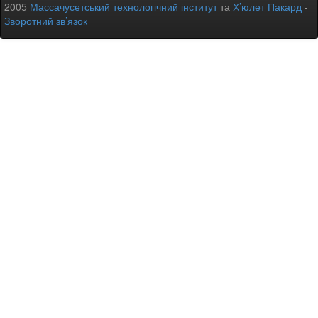
2005
Массачусетський технологічний інститут
та
Х’юлет Пакард
-
Зворотний зв’язок