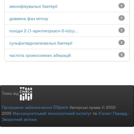
амоніфікувальні бактерії
1
довжина фаз мітозу
1
похідні 2-(1-арилтетразол-5-іл)су...
1
сульфатвідновлювальні бактерії
1
частота хромосомних аберацій
1
Тема від
Програмне забезпечення DSpace
Авторські права © 2002-
2005
Массачусетський технологічний інститут
та
Х’юлет Пакард
-
Зворотний зв’язок