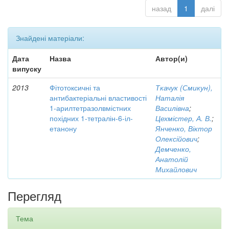
назад
1
далі
Знайдені матеріали:
Дата
Назва
Автор(и)
випуску
2013
Фітотоксичні та
Ткачук (Смикун),
антибактеріальні властивості
Наталія
1-арилтетразолвмістних
Василівна
;
похідних 1-тетралін-6-іл-
Цехмістер, А. В.
;
етанону
Янченко, Віктор
Олексійович
;
Демченко,
Анатолій
Михайлович
Перегляд
Тема