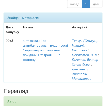
назад
1
далі
Знайдені матеріали:
Дата
Назва
Автор(и)
випуску
2013
Фітотоксичні та
Ткачук (Смикун),
антибактеріальні властивості
Наталія
1-арилтетразолвмістних
Василівна
;
похідних 1-тетралін-6-іл-
Цехмістер, А. В.
;
етанону
Янченко, Віктор
Олексійович
;
Демченко,
Анатолій
Михайлович
Перегляд
Автор