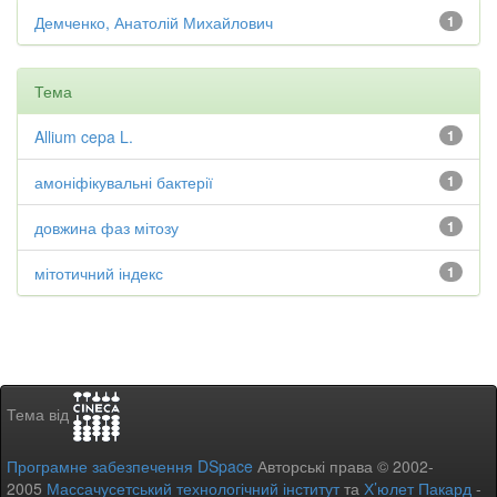
Демченко, Анатолій Михайлович
1
Тема
Allium cepa L.
1
амоніфікувальні бактерії
1
довжина фаз мітозу
1
мітотичний індекс
1
Тема від
Програмне забезпечення DSpace
Авторські права © 2002-
2005
Массачусетський технологічний інститут
та
Х’юлет Пакард
-