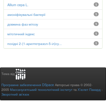
Allium cepa L.
1
амоніфікувальні бактерії
1
довжина фаз мітозу
1
мітотичний індекс
1
похідні 2-(1-арилтетразол-5-іл)су...
1
Тема від
Програмне забезпечення DSpace
Авторські права © 2002-
2005
Массачусетський технологічний інститут
та
Х’юлет Пакард
-
Зворотний зв’язок