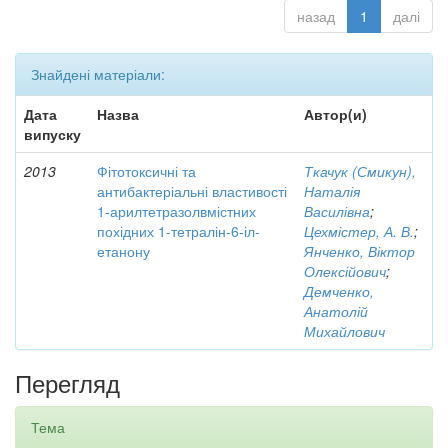
назад
1
далі
Знайдені матеріали:
Дата
Назва
Автор(и)
випуску
2013
Фітотоксичні та
Ткачук (Смикун),
антибактеріальні властивості
Наталія
1-арилтетразолвмістних
Василівна
;
похідних 1-тетралін-6-іл-
Цехмістер, А. В.
;
етанону
Янченко, Віктор
Олексійович
;
Демченко,
Анатолій
Михайлович
Перегляд
Тема