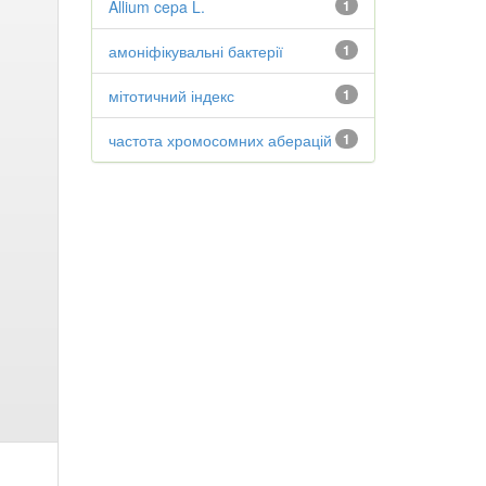
Allium cepa L.
1
амоніфікувальні бактерії
1
мітотичний індекс
1
частота хромосомних аберацій
1