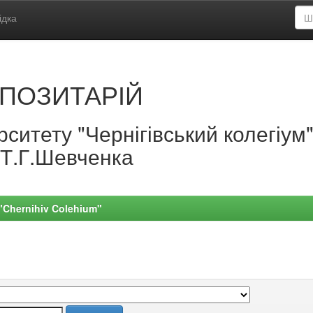
ідка
ПОЗИТАРІЙ
ситету "Чернігівський колегіум
.Т.Г.Шевченка
 "Chernihiv Colehium"