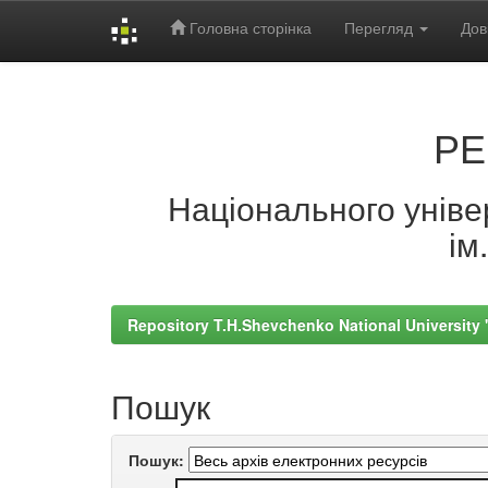
Головна сторінка
Перегляд
Дов
Skip
navigation
РЕ
Національного універ
ім
Repository T.H.Shevchenko National University
Пошук
Пошук: