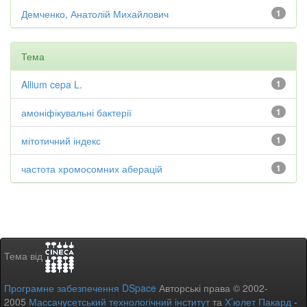
Демченко, Анатолій Михайлович
1
Тема
Allium cepa L.
1
амоніфікувальні бактерії
1
мітотичний індекс
1
частота хромосомних аберацій
1
Тема від
Програмне забезпечення DSpace
Авторські права © 2002-
2005
Массачусетський технологічний інститут
та
Х’юлет Пакард
-