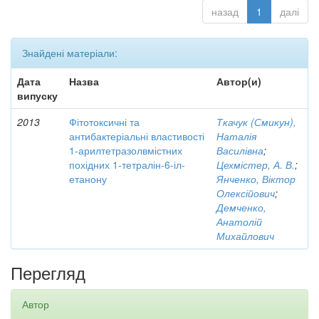
назад
1
далі
Знайдені матеріали:
Дата
Назва
Автор(и)
випуску
2013
Фітотоксичні та
Ткачук (Смикун),
антибактеріальні властивості
Наталія
1-арилтетразолвмістних
Василівна
;
похідних 1-тетралін-6-іл-
Цехмістер, А. В.
;
етанону
Янченко, Віктор
Олексійович
;
Демченко,
Анатолій
Михайлович
Перегляд
Автор