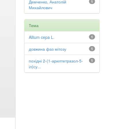
Демченко, Анатолій
1
Михайлович
Тема
Allium cepa L.
1
довжина фаз мітозу
1
похідні 2-(1-арилтетразол-5-
1
іл)су...