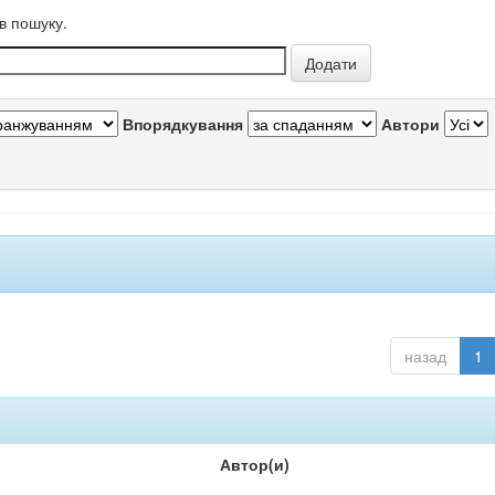
в пошуку.
Впорядкування
Автори
назад
1
Автор(и)