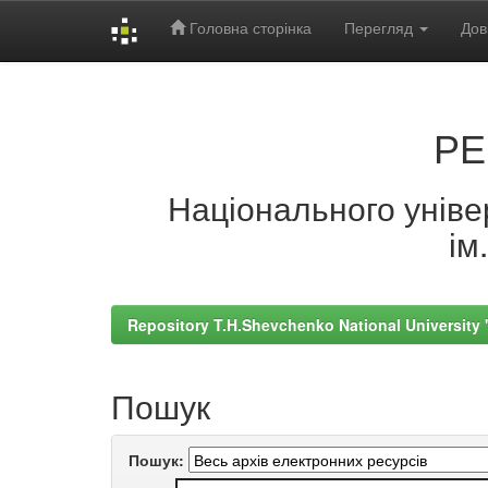
Головна сторінка
Перегляд
Дов
Skip
navigation
РЕ
Національного універ
ім
Repository T.H.Shevchenko National University
Пошук
Пошук: