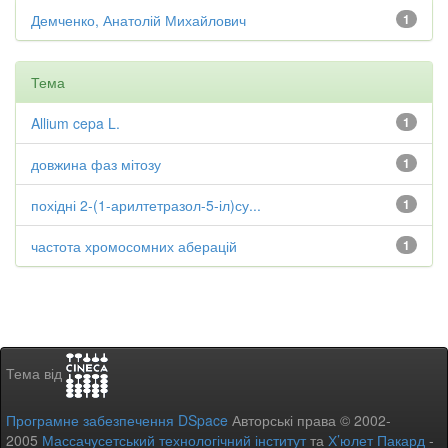
Демченко, Анатолій Михайлович
1
Тема
Allium cepa L.
1
довжина фаз мітозу
1
похідні 2-(1-арилтетразол-5-іл)су...
1
частота хромосомних аберацій
1
Тема від
Програмне забезпечення DSpace
Авторські права © 2002-
2005
Массачусетський технологічний інститут
та
Х’юлет Пакард
-