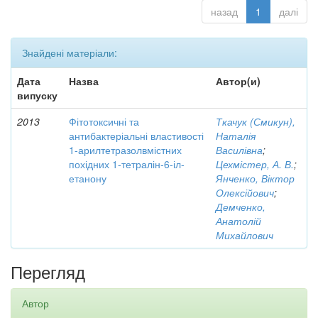
назад
1
далі
Знайдені матеріали:
Дата
Назва
Автор(и)
випуску
2013
Фітотоксичні та
Ткачук (Смикун),
антибактеріальні властивості
Наталія
1-арилтетразолвмістних
Василівна
;
похідних 1-тетралін-6-іл-
Цехмістер, А. В.
;
етанону
Янченко, Віктор
Олексійович
;
Демченко,
Анатолій
Михайлович
Перегляд
Автор