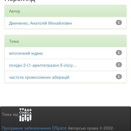
Автор
Демченко, Анатолій Михайлович
1
Тема
мітотичний індекс
1
похідні 2-(1-арилтетразол-5-іл)су...
1
частота хромосомних аберацій
1
Тема від
Програмне забезпечення DSpace
Авторські права © 2002-