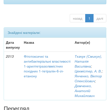
назад
1
далі
Знайдені матеріали:
Дата
Назва
Автор(и)
випуску
2013
Фітотоксичні та
Ткачук (Смикун),
антибактеріальні властивості
Наталія
1-арилтетразолвмістних
Василівна
;
похідних 1-тетралін-6-іл-
Цехмістер, А. В.
;
етанону
Янченко, Віктор
Олексійович
;
Демченко,
Анатолій
Михайлович
Перегляд