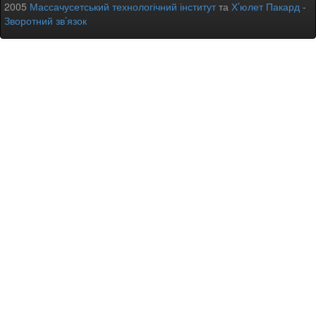
2005
Массачусетський технологічний інститут
та
Х’юлет Пакард
-
Зворотний зв’язок