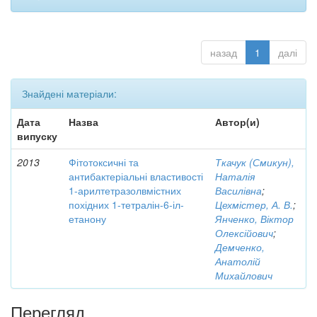
назад
1
далі
Знайдені матеріали:
Дата
Назва
Автор(и)
випуску
2013
Фітотоксичні та
Ткачук (Смикун),
антибактеріальні властивості
Наталія
1-арилтетразолвмістних
Василівна
;
похідних 1-тетралін-6-іл-
Цехмістер, А. В.
;
етанону
Янченко, Віктор
Олексійович
;
Демченко,
Анатолій
Михайлович
Перегляд