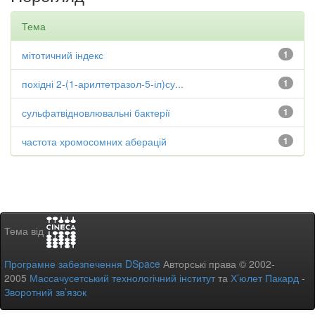
Тема
мітотичний індекс
1
похідні 2-(1-арилтетразол-5-іл)су...
1
сульфатвідновлювальні бактерії
1
частота хромосомних аберацій
1
Тема від
Програмне забезпечення DSpace
Авторські права © 2002-
2005
Массачусетський технологічний інститут
та
Х’юлет Пакард
-
Зворотний зв’язок