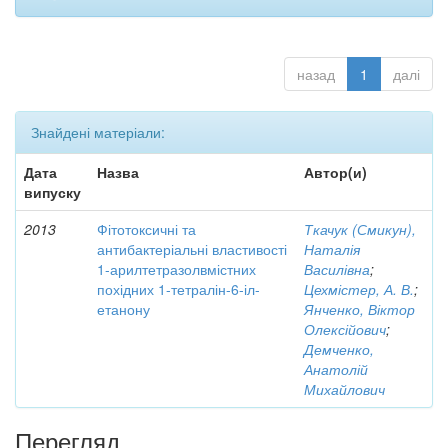
назад
1
далі
Знайдені матеріали:
Дата
Назва
Автор(и)
випуску
2013
Фітотоксичні та
Ткачук (Смикун),
антибактеріальні властивості
Наталія
1-арилтетразолвмістних
Василівна
;
похідних 1-тетралін-6-іл-
Цехмістер, А. В.
;
етанону
Янченко, Віктор
Олексійович
;
Демченко,
Анатолій
Михайлович
Перегляд