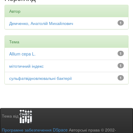
Автор
Демченко, Анатолій Михайлович
1
Тема
Allium cepa L.
1
мітотичний індекс
1
сульфатвідновлювальні бактерії
1
Тема від
Програмне забезпечення DSpace
Авторські права © 2002-