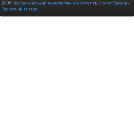
2005
Массачусетський технологічний інститут
та
Х’юлет Пакард
-
Зворотний зв’язок