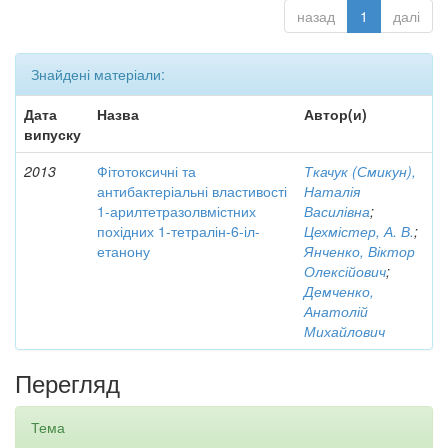
назад
1
далі
Знайдені матеріали:
Дата
Назва
Автор(и)
випуску
2013
Фітотоксичні та
Ткачук (Смикун),
антибактеріальні властивості
Наталія
1-арилтетразолвмістних
Василівна
;
похідних 1-тетралін-6-іл-
Цехмістер, А. В.
;
етанону
Янченко, Віктор
Олексійович
;
Демченко,
Анатолій
Михайлович
Перегляд
Тема