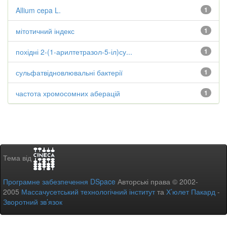
Allium cepa L.
1
мітотичний індекс
1
похідні 2-(1-арилтетразол-5-іл)су...
1
сульфатвідновлювальні бактерії
1
частота хромосомних аберацій
1
Тема від
Програмне забезпечення DSpace
Авторські права © 2002-
2005
Массачусетський технологічний інститут
та
Х’юлет Пакард
-
Зворотний зв’язок