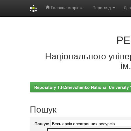
Головна сторінка
Перегляд
Дов
Skip
navigation
РЕ
Національного універ
ім
Repository T.H.Shevchenko National University
Пошук
Пошук: