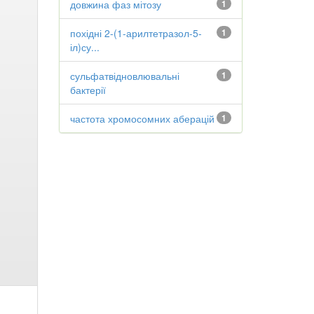
довжина фаз мітозу
1
похідні 2-(1-арилтетразол-5-
1
іл)су...
сульфатвідновлювальні
1
бактерії
частота хромосомних аберацій
1