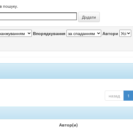
в пошуку.
Впорядкування
Автори
назад
1
Автор(и)