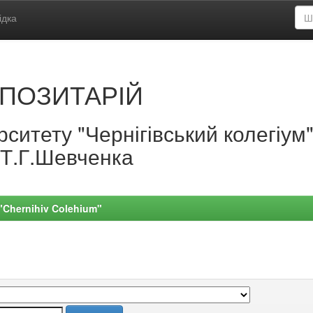
ідка
ПОЗИТАРІЙ
ситету "Чернігівський колегіум
.Т.Г.Шевченка
 "Chernihiv Colehium"