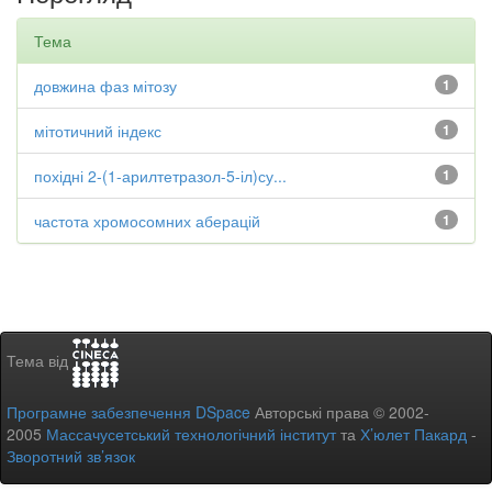
Тема
довжина фаз мітозу
1
мітотичний індекс
1
похідні 2-(1-арилтетразол-5-іл)су...
1
частота хромосомних аберацій
1
Тема від
Програмне забезпечення DSpace
Авторські права © 2002-
2005
Массачусетський технологічний інститут
та
Х’юлет Пакард
-
Зворотний зв’язок