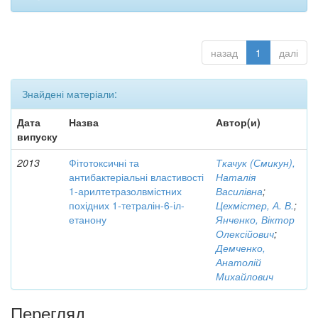
назад
1
далі
Знайдені матеріали:
Дата
Назва
Автор(и)
випуску
2013
Фітотоксичні та
Ткачук (Смикун),
антибактеріальні властивості
Наталія
1-арилтетразолвмістних
Василівна
;
похідних 1-тетралін-6-іл-
Цехмістер, А. В.
;
етанону
Янченко, Віктор
Олексійович
;
Демченко,
Анатолій
Михайлович
Перегляд