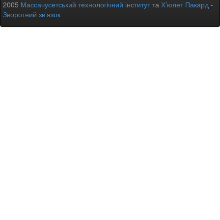
2005
Массачусетський технологічний інститут
та
Х’юлет Пакард
-
Зворотний зв’язок