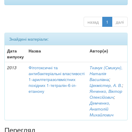
назад
1
далі
Знайдені матеріали:
Дата
Назва
Автор(и)
випуску
2013
Фітотоксичні та
Ткачук (Смикун),
антибактеріальні властивості
Наталія
1-арилтетразолвмістних
Василівна
;
похідних 1-тетралін-6-іл-
Цехмістер, А. В.
;
етанону
Янченко, Віктор
Олексійович
;
Демченко,
Анатолій
Михайлович
Перегляд