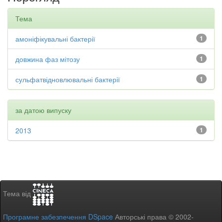
Тема
амоніфікувальні бактерії
1
довжина фаз мітозу
1
сульфатвідновлювальні бактерії
1
за датою випуску
2013
1
Тема від
Програмне забезпечення DSpace
Авторські права © 2002-