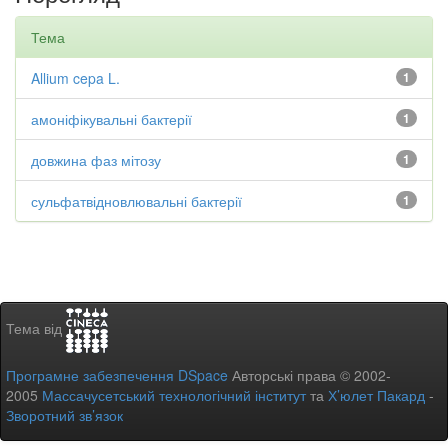
Тема
Allium cepa L.
1
амоніфікувальні бактерії
1
довжина фаз мітозу
1
сульфатвідновлювальні бактерії
1
Тема від
Програмне забезпечення DSpace
Авторські права © 2002-
2005
Массачусетський технологічний інститут
та
Х’юлет Пакард
-
Зворотний зв’язок