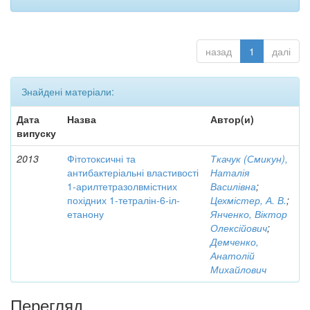
назад
1
далі
Знайдені матеріали:
Дата
Назва
Автор(и)
випуску
2013
Фітотоксичні та
Ткачук (Смикун),
антибактеріальні властивості
Наталія
1-арилтетразолвмістних
Василівна
;
похідних 1-тетралін-6-іл-
Цехмістер, А. В.
;
етанону
Янченко, Віктор
Олексійович
;
Демченко,
Анатолій
Михайлович
Перегляд