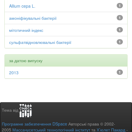
Allium cepa L.
1
амоніфікувальні бактерії
1
мітотичний індекс
1
сульфатвідновлювальні бактерії
1
за датою випуску
2013
1
Тема від
Програмне забезпечення DSpace
Авторські права © 2002-
2005
Массачусетський технологічний інститут
та
Х’юлет Пакард
-