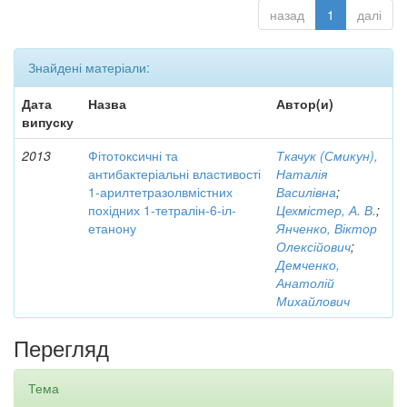
назад
1
далі
Знайдені матеріали:
Дата
Назва
Автор(и)
випуску
2013
Фітотоксичні та
Ткачук (Смикун),
антибактеріальні властивості
Наталія
1-арилтетразолвмістних
Василівна
;
похідних 1-тетралін-6-іл-
Цехмістер, А. В.
;
етанону
Янченко, Віктор
Олексійович
;
Демченко,
Анатолій
Михайлович
Перегляд
Тема