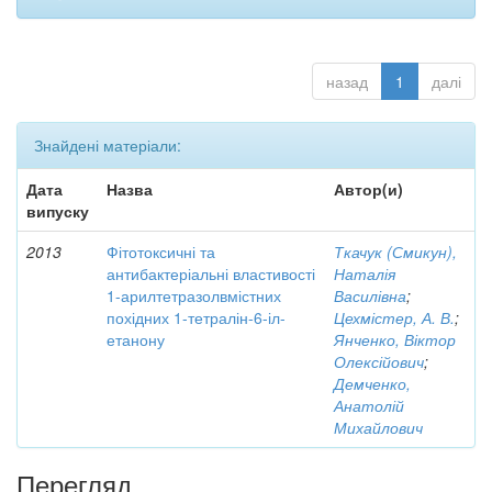
назад
1
далі
Знайдені матеріали:
Дата
Назва
Автор(и)
випуску
2013
Фітотоксичні та
Ткачук (Смикун),
антибактеріальні властивості
Наталія
1-арилтетразолвмістних
Василівна
;
похідних 1-тетралін-6-іл-
Цехмістер, А. В.
;
етанону
Янченко, Віктор
Олексійович
;
Демченко,
Анатолій
Михайлович
Перегляд