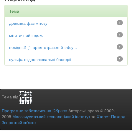
Тема
довжина фаз мітозу
1
мітотичний індекс
1
похідні 2-(1-арилтетразол-5-іл)су...
1
сульфатвідновлювальні бактерії
1
Тема від
Програмне забезпечення DSpace
Авторські права © 2002-
2005
Массачусетський технологічний інститут
та
Х’юлет Пакард
-
Зворотний зв’язок