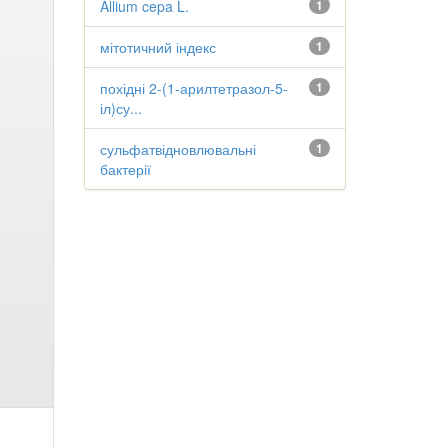
Allium cepa L.
1
мітотичний індекс
1
похідні 2-(1-арилтетразол-5-
1
іл)су...
сульфатвідновлювальні
1
бактерії