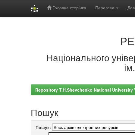
Головна сторінка
Перегляд
Дов
Skip
navigation
РЕ
Національного універ
ім
Repository T.H.Shevchenko National University
Пошук
Пошук: