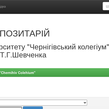
ідка
ПОЗИТАРІЙ
ситету "Чернігівський колегіум
.Т.Г.Шевченка
 "Chernihiv Colehium"