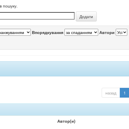
в пошуку.
Впорядкування
Автори
назад
1
Автор(и)