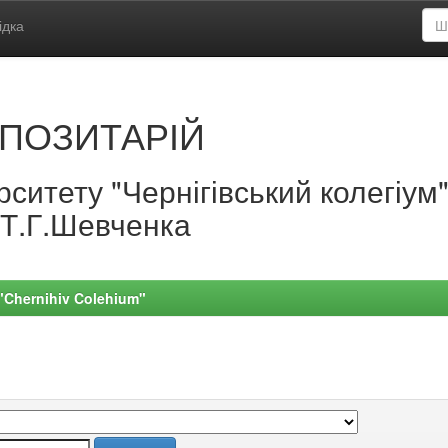
ідка
ПОЗИТАРІЙ
ситету "Чернігівський колегіум
.Т.Г.Шевченка
 "Chernihiv Colehium"