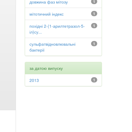
довжина фаз мітозу
1
мітотичний індекс
1
похідні 2-(1-арилтетразол-5-
1
іл)су...
сульфатвідновлювальні
1
бактерії
за датою випуску
2013
1