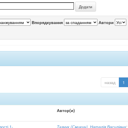
Впорядкування
Автори
назад
1
Автор(и)
вості 1-
Ткачук (Смикун), Наталія Василівна
;