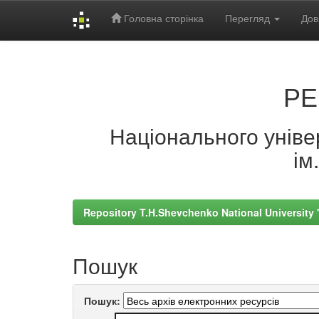
Головна сторінка
Перегляд
Дов
Skip
navigation
РЕ
Національного універ
ім
Repository T.H.Shevchenko National University
Пошук
Пошук: