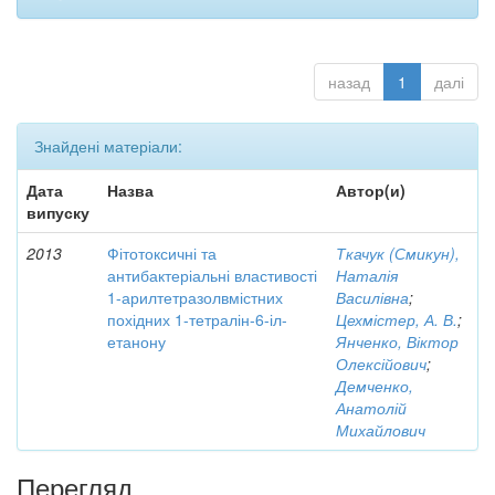
назад
1
далі
Знайдені матеріали:
Дата
Назва
Автор(и)
випуску
2013
Фітотоксичні та
Ткачук (Смикун),
антибактеріальні властивості
Наталія
1-арилтетразолвмістних
Василівна
;
похідних 1-тетралін-6-іл-
Цехмістер, А. В.
;
етанону
Янченко, Віктор
Олексійович
;
Демченко,
Анатолій
Михайлович
Перегляд