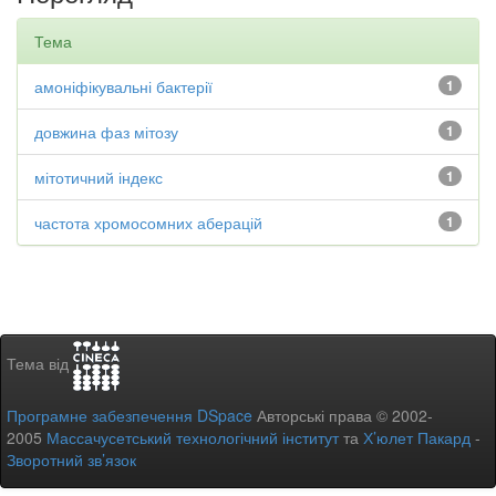
Тема
амоніфікувальні бактерії
1
довжина фаз мітозу
1
мітотичний індекс
1
частота хромосомних аберацій
1
Тема від
Програмне забезпечення DSpace
Авторські права © 2002-
2005
Массачусетський технологічний інститут
та
Х’юлет Пакард
-
Зворотний зв’язок