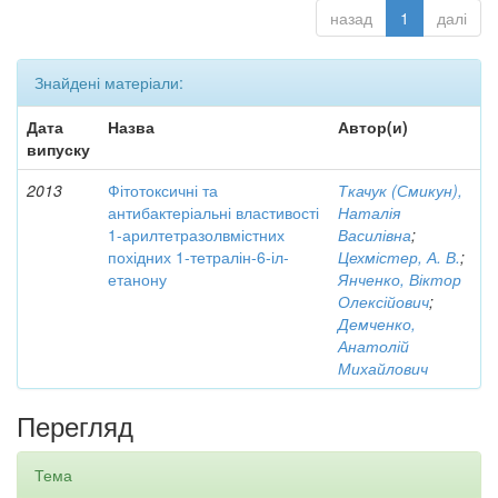
назад
1
далі
Знайдені матеріали:
Дата
Назва
Автор(и)
випуску
2013
Фітотоксичні та
Ткачук (Смикун),
антибактеріальні властивості
Наталія
1-арилтетразолвмістних
Василівна
;
похідних 1-тетралін-6-іл-
Цехмістер, А. В.
;
етанону
Янченко, Віктор
Олексійович
;
Демченко,
Анатолій
Михайлович
Перегляд
Тема