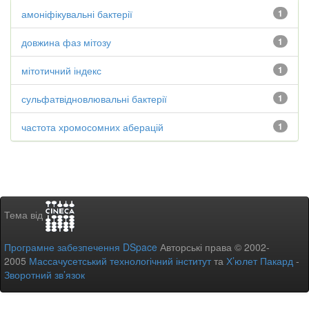
амоніфікувальні бактерії
1
довжина фаз мітозу
1
мітотичний індекс
1
сульфатвідновлювальні бактерії
1
частота хромосомних аберацій
1
Тема від
Програмне забезпечення DSpace
Авторські права © 2002-
2005
Массачусетський технологічний інститут
та
Х’юлет Пакард
-
Зворотний зв’язок