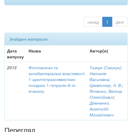
назад
1
далі
Знайдені матеріали:
Дата
Назва
Автор(и)
випуску
2013
Фітотоксичні та
Ткачук (Смикун),
антибактеріальні властивості
Наталія
1-арилтетразолвмістних
Василівна
;
похідних 1-тетралін-6-іл-
Цехмістер, А. В.
;
етанону
Янченко, Віктор
Олексійович
;
Демченко,
Анатолій
Михайлович
Перегляд