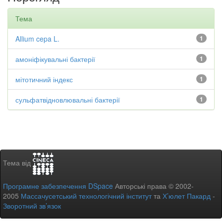
Тема
Allium cepa L.
1
амоніфікувальні бактерії
1
мітотичний індекс
1
сульфатвідновлювальні бактерії
1
Тема від
Програмне забезпечення DSpace
Авторські права © 2002-
2005
Массачусетський технологічний інститут
та
Х’юлет Пакард
-
Зворотний зв’язок