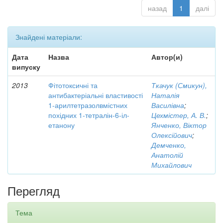
назад
1
далі
Знайдені матеріали:
Дата
Назва
Автор(и)
випуску
2013
Фітотоксичні та
Ткачук (Смикун),
антибактеріальні властивості
Наталія
1-арилтетразолвмістних
Василівна
;
похідних 1-тетралін-6-іл-
Цехмістер, А. В.
;
етанону
Янченко, Віктор
Олексійович
;
Демченко,
Анатолій
Михайлович
Перегляд
Тема