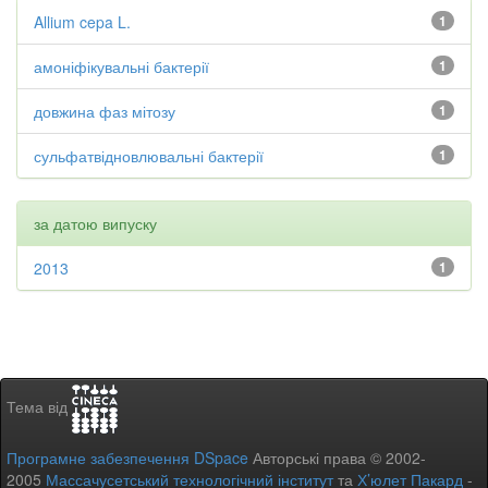
Allium cepa L.
1
амоніфікувальні бактерії
1
довжина фаз мітозу
1
сульфатвідновлювальні бактерії
1
за датою випуску
2013
1
Тема від
Програмне забезпечення DSpace
Авторські права © 2002-
2005
Массачусетський технологічний інститут
та
Х’юлет Пакард
-