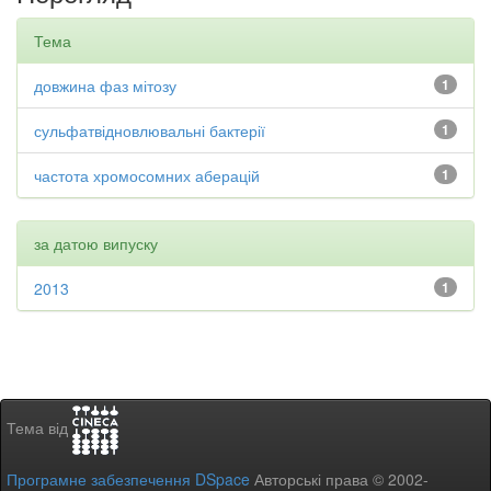
Тема
довжина фаз мітозу
1
сульфатвідновлювальні бактерії
1
частота хромосомних аберацій
1
за датою випуску
2013
1
Тема від
Програмне забезпечення DSpace
Авторські права © 2002-