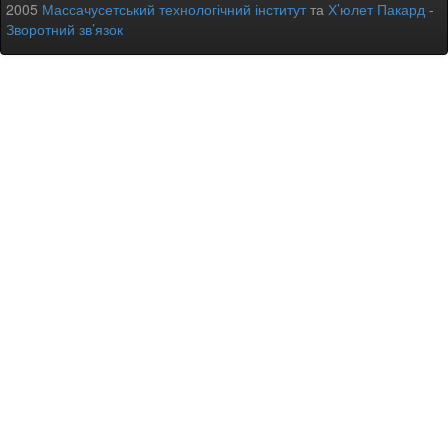
2005
Массачусетський технологічний інститут
та
Х’юлет Пакард
-
Зворотний зв’язок