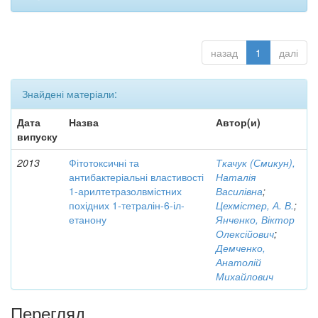
назад
1
далі
Знайдені матеріали:
Дата
Назва
Автор(и)
випуску
2013
Фітотоксичні та
Ткачук (Смикун),
антибактеріальні властивості
Наталія
1-арилтетразолвмістних
Василівна
;
похідних 1-тетралін-6-іл-
Цехмістер, А. В.
;
етанону
Янченко, Віктор
Олексійович
;
Демченко,
Анатолій
Михайлович
Перегляд