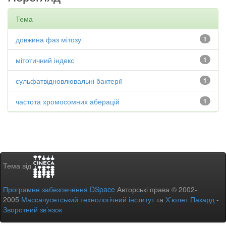
Тема
довжина фаз мітозу
1
мітотичний індекс
1
сульфатвідновлювальні бактерії
1
частота хромосомних аберацій
1
Тема від
Програмне забезпечення DSpace
Авторські права © 2002-
2005
Массачусетський технологічний інститут
та
Х’юлет Пакард
-
Зворотний зв’язок