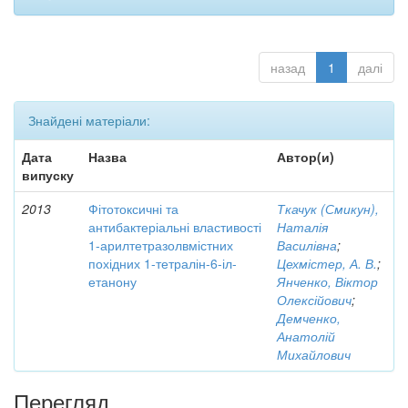
назад
1
далі
Знайдені матеріали:
Дата
Назва
Автор(и)
випуску
2013
Фітотоксичні та
Ткачук (Смикун),
антибактеріальні властивості
Наталія
1-арилтетразолвмістних
Василівна
;
похідних 1-тетралін-6-іл-
Цехмістер, А. В.
;
етанону
Янченко, Віктор
Олексійович
;
Демченко,
Анатолій
Михайлович
Перегляд