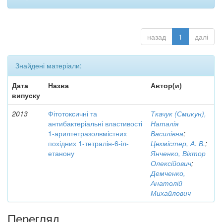
назад
1
далі
Знайдені матеріали:
Дата
Назва
Автор(и)
випуску
2013
Фітотоксичні та
Ткачук (Смикун),
антибактеріальні властивості
Наталія
1-арилтетразолвмістних
Василівна
;
похідних 1-тетралін-6-іл-
Цехмістер, А. В.
;
етанону
Янченко, Віктор
Олексійович
;
Демченко,
Анатолій
Михайлович
Перегляд