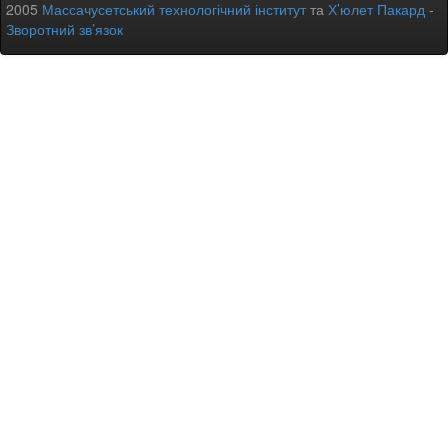
2005
Массачусетський технологічний інститут
та
Х’юлет Пакард
-
Зворотний зв’язок