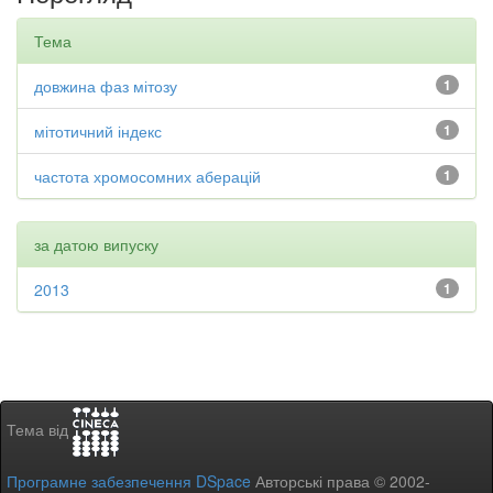
Тема
довжина фаз мітозу
1
мітотичний індекс
1
частота хромосомних аберацій
1
за датою випуску
2013
1
Тема від
Програмне забезпечення DSpace
Авторські права © 2002-