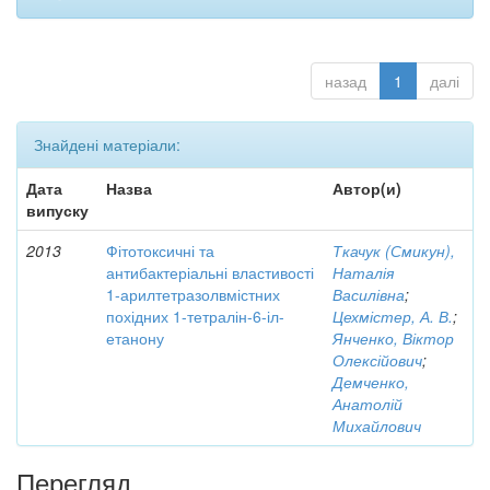
назад
1
далі
Знайдені матеріали:
Дата
Назва
Автор(и)
випуску
2013
Фітотоксичні та
Ткачук (Смикун),
антибактеріальні властивості
Наталія
1-арилтетразолвмістних
Василівна
;
похідних 1-тетралін-6-іл-
Цехмістер, А. В.
;
етанону
Янченко, Віктор
Олексійович
;
Демченко,
Анатолій
Михайлович
Перегляд