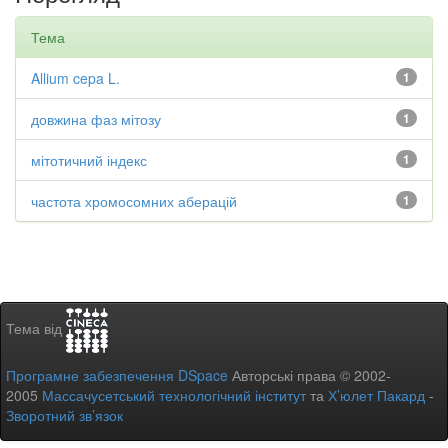
Тема
Allium cepa L.
1
довжина фаз мітозу
1
мітотичний індекс
1
частота хромосомних аберацій
1
Тема від
Програмне забезпечення DSpace
Авторські права © 2002-
2005
Массачусетський технологічний інститут
та
Х’юлет Пакард
-
Зворотний зв’язок