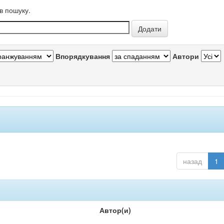
в пошуку.
Впорядкування
Автори
назад
1
Автор(и)