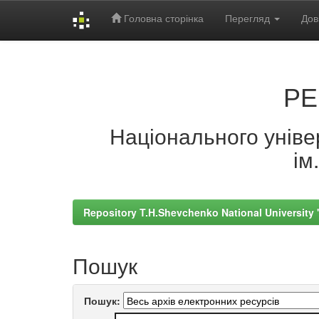
Головна сторінка
Перегляд
Дов
Skip
navigation
РЕ
Національного універ
ім
Repository T.H.Shevchenko National University
Пошук
Пошук: