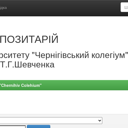
ідка
ПОЗИТАРІЙ
ситету "Чернігівський колегіум
.Т.Г.Шевченка
 "Chernihiv Colehium"