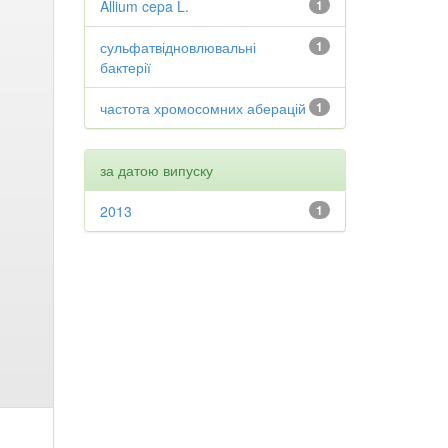
Allium cepa L.
1
сульфатвідновлювальні
1
бактерії
частота хромосомних аберацій
1
за датою випуску
2013
1