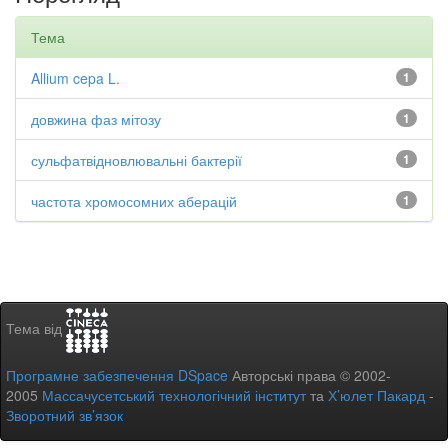
Тема
Allium cepa L.
1
довжина фаз мітозу
1
сульфатвідновлювальні бактерії
1
частота хромосомних аберацій
1
Тема від
Програмне забезпечення DSpace
Авторські права © 2002-
2005
Массачусетський технологічний інститут
та
Х’юлет Пакард
-
Зворотний зв’язок