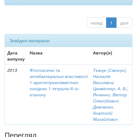
назад
1
далі
Знайдені матеріали:
Дата
Назва
Автор(и)
випуску
2013
Фітотоксичні та
Ткачук (Смикун),
антибактеріальні властивості
Наталія
1-арилтетразолвмістних
Василівна
;
похідних 1-тетралін-6-іл-
Цехмістер, А. В.
;
етанону
Янченко, Віктор
Олексійович
;
Демченко,
Анатолій
Михайлович
Перегляд