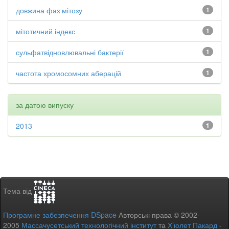
довжина фаз мітозу
1
мітотичний індекс
1
сульфатвідновлювальні бактерії
1
частота хромосомних аберацій
1
за датою випуску
2013
1
Тема від
Програмне забезпечення DSpace
Авторські права © 2002-
2005
Массачусетський технологічний інститут
та
Х’юлет Пакард
-