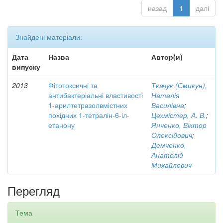
назад
1
далі
Знайдені матеріали:
Дата
Назва
Автор(и)
випуску
2013
Фітотоксичні та
Ткачук (Смикун),
антибактеріальні властивості
Наталія
1-арилтетразолвмістних
Василівна
;
похідних 1-тетралін-6-іл-
Цехмістер, А. В.
;
етанону
Янченко, Віктор
Олексійович
;
Демченко,
Анатолій
Михайлович
Перегляд
Тема