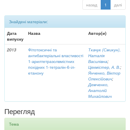
назад
1
далі
Знайдені матеріали:
Дата
Назва
Автор(и)
випуску
2013
Фітотоксичні та
Ткачук (Смикун),
антибактеріальні властивості
Наталія
1-арилтетразолвмістних
Василівна
;
похідних 1-тетралін-6-іл-
Цехмістер, А. В.
;
етанону
Янченко, Віктор
Олексійович
;
Демченко,
Анатолій
Михайлович
Перегляд
Тема