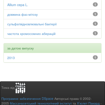
Allium cepa L.
1
довжина фаз мітозу
1
сульфатвідновлювальні бактерії
1
частота хромосомних аберацій
1
за датою випуску
2013
1
Тема від
Програмне забезпечення DSpace
Авторські права © 2002-
2005
Массачусетський технологічний інститут
та
Х’юлет Пакард
-