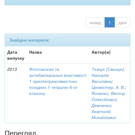
назад
1
далі
Знайдені матеріали:
Дата
Назва
Автор(и)
випуску
2013
Фітотоксичні та
Ткачук (Смикун),
антибактеріальні властивості
Наталія
1-арилтетразолвмістних
Василівна
;
похідних 1-тетралін-6-іл-
Цехмістер, А. В.
;
етанону
Янченко, Віктор
Олексійович
;
Демченко,
Анатолій
Михайлович
Перегляд