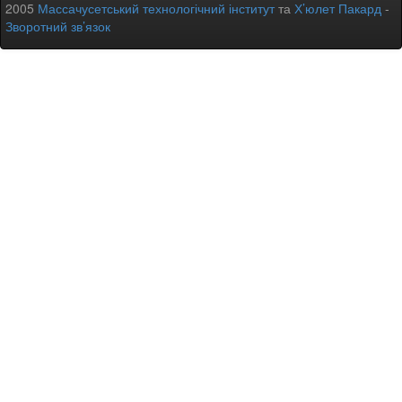
2005
Массачусетський технологічний інститут
та
Х’юлет Пакард
-
Зворотний зв’язок