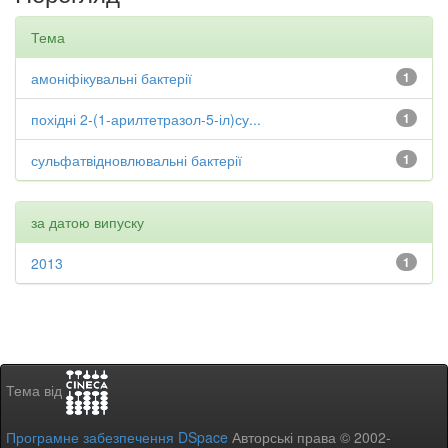
Тема
амоніфікувальні бактерії
1
похідні 2-(1-арилтетразол-5-іл)су...
1
сульфатвідновлювальні бактерії
1
за датою випуску
2013
1
Тема від
Програмне забезпечення DSpace
Авторські права © 2002-