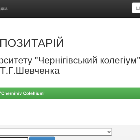
ідка
ПОЗИТАРІЙ
ситету "Чернігівський колегіум
.Т.Г.Шевченка
 "Chernihiv Colehium"