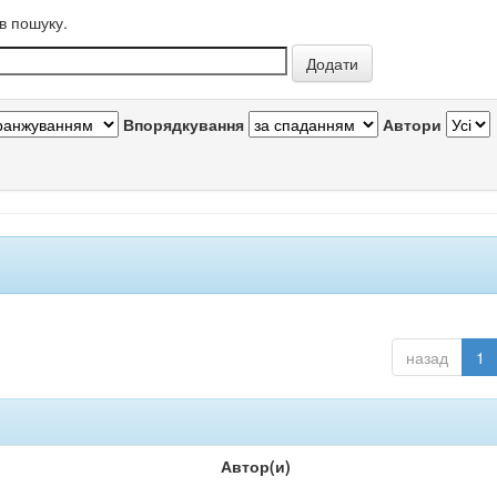
в пошуку.
Впорядкування
Автори
назад
1
Автор(и)