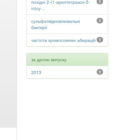
похідні 2-(1-арилтетразол-5-
1
іл)су...
сульфатвідновлювальні
1
бактерії
частота хромосомних аберацій
1
за датою випуску
2013
1