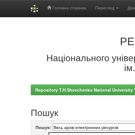
Головна сторінка
Перегляд
Дов
Skip
navigation
РЕ
Національного універ
ім
Repository T.H.Shevchenko National University
Пошук
Пошук: