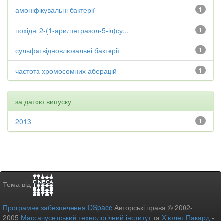
амоніфікувальні бактерії
1
похідні 2-(1-арилтетразол-5-іл)су...
1
сульфатвідновлювальні бактерії
1
частота хромосомних аберацій
1
за датою випуску
2013
1
Тема від
Програмне забезпечення DSpace
Авторські права © 2002-
2005
Массачусетський технологічний інститут
та
Х’юлет Пакард
-