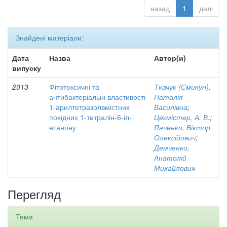
назад
1
далі
Знайдені матеріали:
Дата
Назва
Автор(и)
випуску
2013
Фітотоксичні та
Ткачук (Смикун),
антибактеріальні властивості
Наталія
1-арилтетразолвмістних
Василівна
;
похідних 1-тетралін-6-іл-
Цехмістер, А. В.
;
етанону
Янченко, Віктор
Олексійович
;
Демченко,
Анатолій
Михайлович
Перегляд
Тема