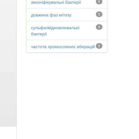
амоніфікувальні бактерії
1
довжина фаз мітозу
1
сульфатвідновлювальні
1
бактерії
частота хромосомних аберацій
1