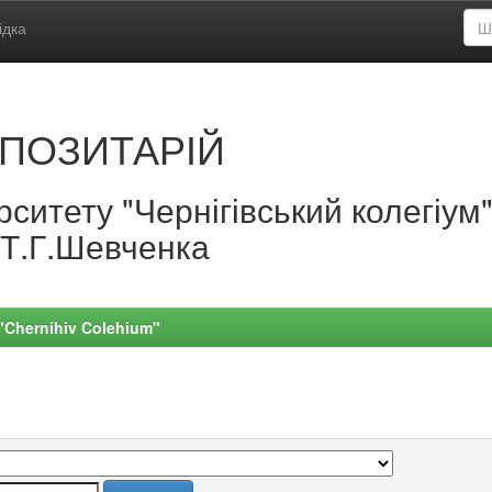
ідка
ПОЗИТАРІЙ
ситету "Чернігівський колегіум
.Т.Г.Шевченка
 "Chernihiv Colehium"