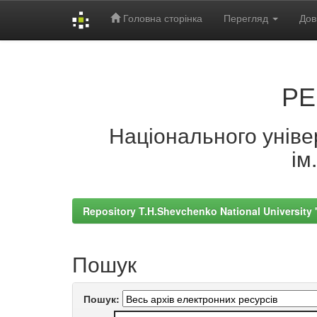
Головна сторінка
Перегляд
Дов
Skip
navigation
РЕ
Національного універ
ім
Repository T.H.Shevchenko National University
Пошук
Пошук: