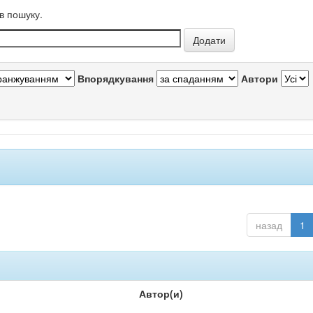
в пошуку.
Впорядкування
Автори
назад
1
Автор(и)