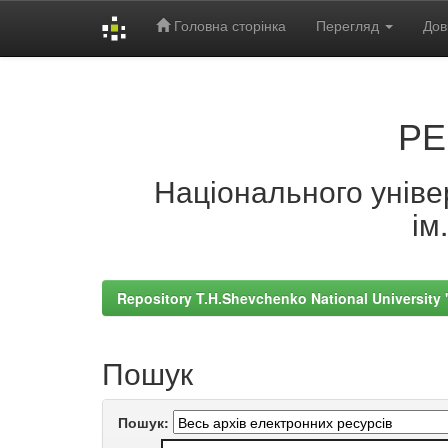
Головна сторінка
Перегляд
Дов
Skip
navigation
РЕ
Національного універ
ім
Repository T.H.Shevchenko National University
Пошук
Пошук: