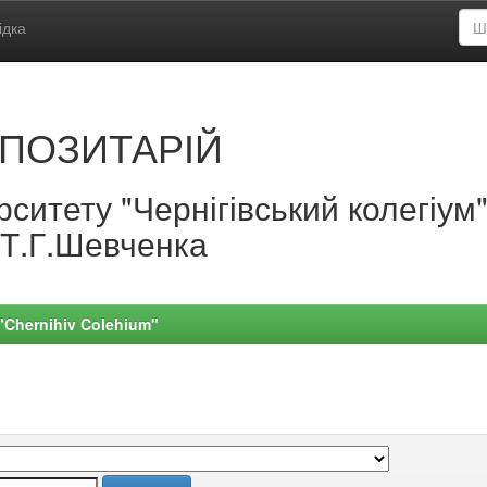
ідка
ПОЗИТАРІЙ
ситету "Чернігівський колегіум
.Т.Г.Шевченка
 "Chernihiv Colehium"