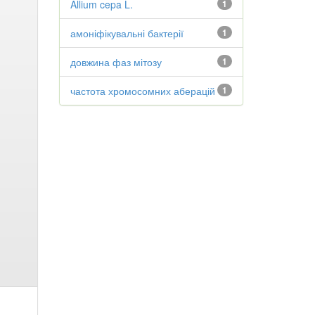
Allium cepa L.
1
амоніфікувальні бактерії
1
довжина фаз мітозу
1
частота хромосомних аберацій
1