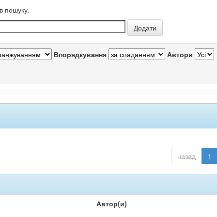
в пошуку.
Впорядкування
Автори
назад
1
Автор(и)