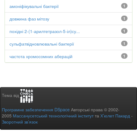
амоніфікувальні бактерії
1
довжина фаз мітозу
1
похідні 2-(1-арилтетразол-5-іл)су...
1
сульфатвідновлювальні бактерії
1
частота хромосомних аберацій
1
Тема від
Програмне забезпечення DSpace
Авторські права © 2002-
2005
Массачусетський технологічний інститут
та
Х’юлет Пакард
-
Зворотний зв’язок