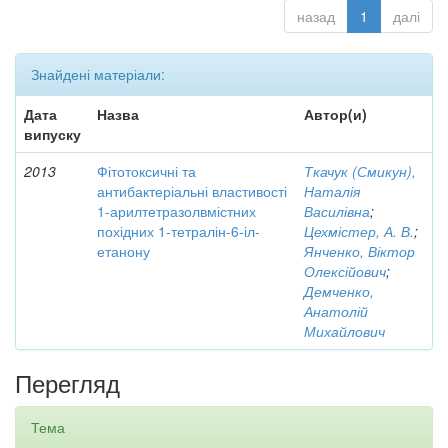
назад
1
далі
Знайдені матеріали:
Дата
Назва
Автор(и)
випуску
2013
Фітотоксичні та
Ткачук (Смикун),
антибактеріальні властивості
Наталія
1-арилтетразолвмістних
Василівна
;
похідних 1-тетралін-6-іл-
Цехмістер, А. В.
;
етанону
Янченко, Віктор
Олексійович
;
Демченко,
Анатолій
Михайлович
Перегляд
Тема