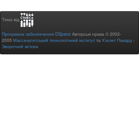
Тема від
Програмне забезпечення DSpace
Авторські права © 2002-
2005
Массачусетський технологічний інститут
та
Х’юлет Пакард
-
Зворотний зв’язок