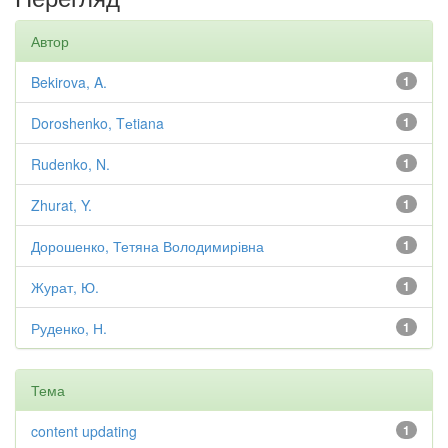
Автор
Bekirova, A.
1
Doroshenko, Tеtiana
1
Rudenko, N.
1
Zhurat, Y.
1
Дорошенко, Тетяна Володимирівна
1
Журат, Ю.
1
Руденко, Н.
1
Тема
content updating
1