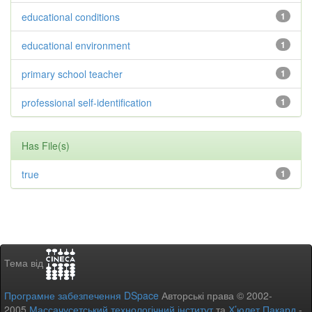
educational conditions
1
educational environment
1
primary school teacher
1
professional self-identification
1
Has File(s)
true
1
Тема від
Програмне забезпечення DSpace
Авторські права © 2002-
2005
Массачусетський технологічний інститут
та
Х’юлет Пакард
-