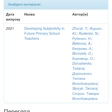
Знайдені матеріали:
Дата
Назва
Автор(и)
випуску
2021
Developing Subjectivity in
Zhurat, Y.
;
Журат,
Future Primary School
Ю.
;
Rudenko, N.
;
Teachers
Руденко, Н.
;
Bekirova, A.
;
Бекірова, А.
;
Borovets, O.
;
Боровець, О.
;
Doroshenko,
Tеtiana
;
Дорошенко,
Тетяна
Володимирівна
;
Skoryk, Tamara
;
Скорик, Тамара
Володимирівна
Перегляд