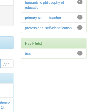
humanistic philosophy of
1
education
primary school teacher
1
professional self-identification
1
Has File(s)
true
1
далі
денко,
 O.
;