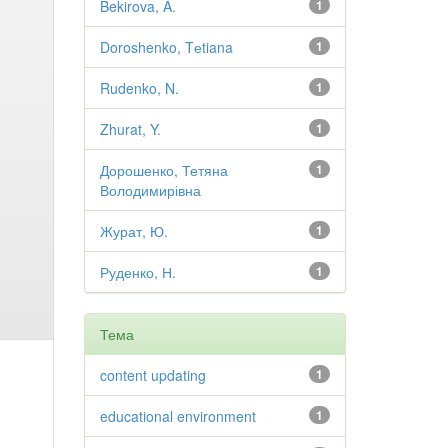
Bekirova, A.
1
Doroshenko, Tеtiana
1
Rudenko, N.
1
Zhurat, Y.
1
Дорошенко, Тетяна
1
Володимирівна
Журат, Ю.
1
Руденко, Н.
1
Тема
content updating
1
educational environment
1