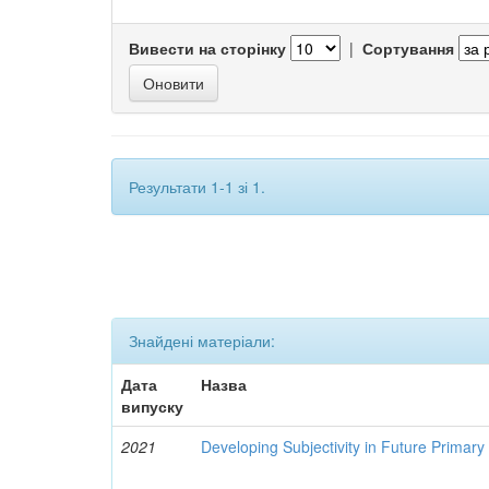
Вивести на сторінку
|
Сортування
Результати 1-1 зі 1.
Знайдені матеріали:
Дата
Назва
випуску
2021
Developing Subjectivity in Future Primar