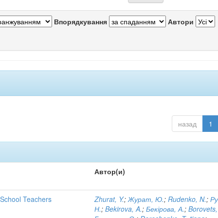
Впорядкування
Автори
назад
1
Автор(и)
y School Teachers
Zhurat, Y.
;
Журат, Ю.
;
Rudenko, N.
;
Ру
Н.
;
Bekirova, A.
;
Бекірова, А.
;
Borovets,