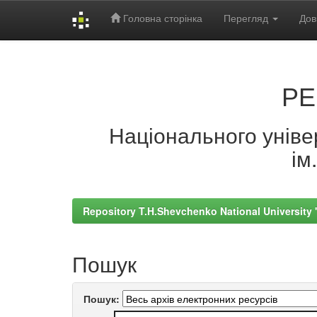
Головна сторінка
Перегляд
Дов
Skip
navigation
РЕ
Національного універ
ім
Repository T.H.Shevchenko National University
Пошук
Пошук: