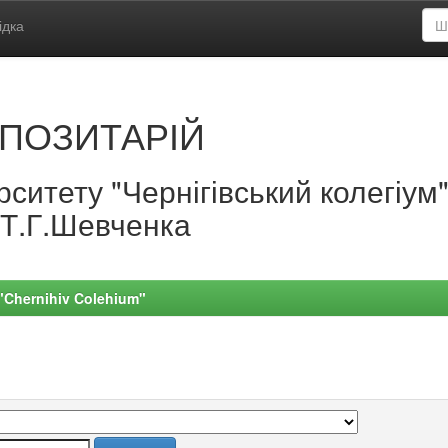
ідка
ПОЗИТАРІЙ
ситету "Чернігівський колегіум
.Т.Г.Шевченка
 "Chernihiv Colehium"