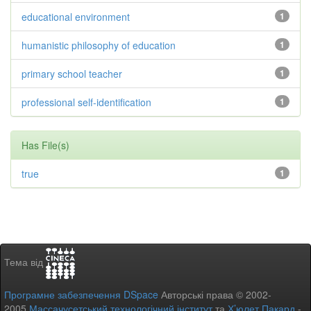
educational environment
1
humanistic philosophy of education
1
primary school teacher
1
professional self-identification
1
Has File(s)
true
1
Тема від
Програмне забезпечення DSpace
Авторські права © 2002-
2005
Массачусетський технологічний інститут
та
Х’юлет Пакард
-