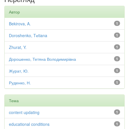
Автор
Bekirova, A.
1
Doroshenko, Tеtiana
1
Zhurat, Y.
1
Дорошенко, Тетяна Володимирівна
1
Журат, Ю.
1
Руденко, Н.
1
Тема
content updating
1
educational conditions
1