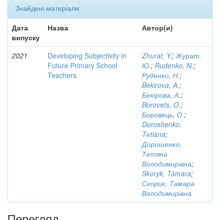
Знайдені матеріали:
Дата
Назва
Автор(и)
випуску
2021
Developing Subjectivity in
Zhurat, Y.
;
Журат,
Future Primary School
Ю.
;
Rudenko, N.
;
Teachers
Руденко, Н.
;
Bekirova, A.
;
Бекірова, А.
;
Borovets, O.
;
Боровець, О.
;
Doroshenko,
Tеtiana
;
Дорошенко,
Тетяна
Володимирівна
;
Skoryk, Tamara
;
Скорик, Тамара
Володимирівна
Перегляд