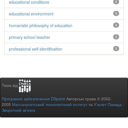
educational conditions
1
educational environment
1
humanistic philosophy of education
1
primary school teacher
1
professional self-identification
1
Тема від
Програмне забезпечення DSpace
Авторські права © 2002-
2005
Массачусетський технологічний інститут
та
Х’юлет Пакард
-
Зворотний зв’язок