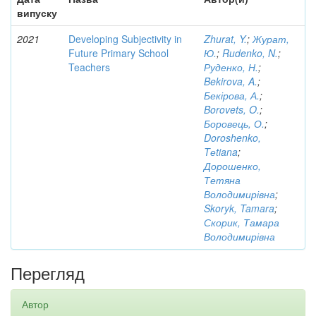
випуску
2021
Developing Subjectivity in
Zhurat, Y.
;
Журат,
Future Primary School
Ю.
;
Rudenko, N.
;
Teachers
Руденко, Н.
;
Bekirova, A.
;
Бекірова, А.
;
Borovets, O.
;
Боровець, О.
;
Doroshenko,
Tеtiana
;
Дорошенко,
Тетяна
Володимирівна
;
Skoryk, Tamara
;
Скорик, Тамара
Володимирівна
Перегляд
Автор