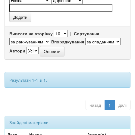
Вивести на сторінку
|
Сортування
Впорядкування
Автори
Результати 1-1 зі 1.
назад
1
далі
Знайдені матеріали:
Дата
Назва
Автор(и)