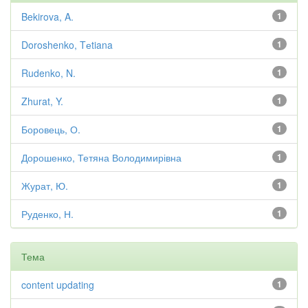
Bekirova, A.
1
Doroshenko, Tеtiana
1
Rudenko, N.
1
Zhurat, Y.
1
Боровець, О.
1
Дорошенко, Тетяна Володимирівна
1
Журат, Ю.
1
Руденко, Н.
1
Тема
content updating
1