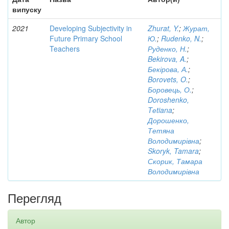
випуску
2021
Developing Subjectivity in
Zhurat, Y.
;
Журат,
Future Primary School
Ю.
;
Rudenko, N.
;
Teachers
Руденко, Н.
;
Bekirova, A.
;
Бекірова, А.
;
Borovets, O.
;
Боровець, О.
;
Doroshenko,
Tеtiana
;
Дорошенко,
Тетяна
Володимирівна
;
Skoryk, Tamara
;
Скорик, Тамара
Володимирівна
Перегляд
Автор