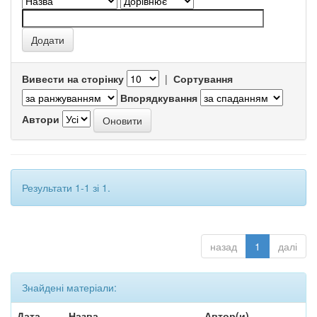
Вивести на сторінку
|
Сортування
Впорядкування
Автори
Результати 1-1 зі 1.
назад
1
далі
Знайдені матеріали:
Дата
Назва
Автор(и)