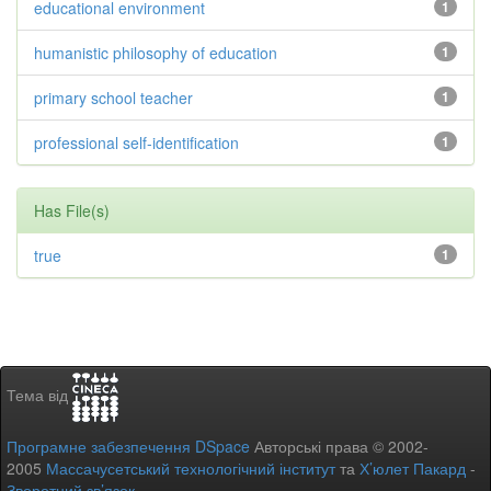
educational environment
1
humanistic philosophy of education
1
primary school teacher
1
professional self-identification
1
Has File(s)
true
1
Тема від
Програмне забезпечення DSpace
Авторські права © 2002-
2005
Массачусетський технологічний інститут
та
Х’юлет Пакард
-
Зворотний зв’язок