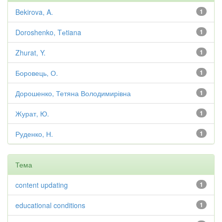
Bekirova, A.
1
Doroshenko, Tеtiana
1
Zhurat, Y.
1
Боровець, О.
1
Дорошенко, Тетяна Володимирівна
1
Журат, Ю.
1
Руденко, Н.
1
Тема
content updating
1
educational conditions
1