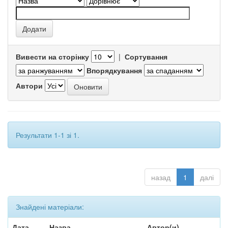
Вивести на сторінку
|
Сортування
Впорядкування
Автори
Результати 1-1 зі 1.
назад
1
далі
Знайдені матеріали:
Дата
Назва
Автор(и)