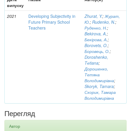
випуску
2021
Developing Subjectivity in
Zhurat, Y.
;
Журат,
Future Primary School
Ю.
;
Rudenko, N.
;
Teachers
Руденко, Н.
;
Bekirova, A.
;
Бекірова, А.
;
Borovets, O.
;
Боровець, О.
;
Doroshenko,
Tеtiana
;
Дорошенко,
Тетяна
Володимирівна
;
Skoryk, Tamara
;
Скорик, Тамара
Володимирівна
Перегляд
Автор