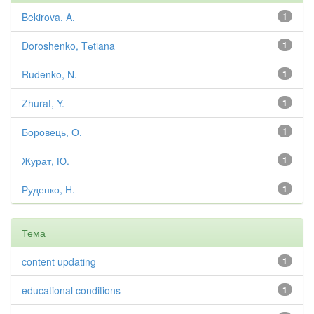
Bekirova, A.
1
Doroshenko, Tеtiana
1
Rudenko, N.
1
Zhurat, Y.
1
Боровець, О.
1
Журат, Ю.
1
Руденко, Н.
1
Тема
content updating
1
educational conditions
1