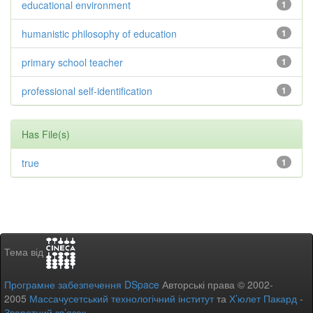
educational environment
1
humanistic philosophy of education
1
primary school teacher
1
professional self-identification
1
Has File(s)
true
1
Тема від
Програмне забезпечення DSpace
Авторські права © 2002-
2005
Массачусетський технологічний інститут
та
Х’юлет Пакард
-
Зворотний зв’язок