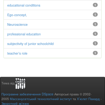
educational conditions
1
Ego-concept,
1
Neuroscience
1
professional education
1
subjectivity of junior schoolchild
1
teacher’s role
1
Тема від
Програмне забезпечення DSpace
Авторські права © 2002-
2005
Массачусетський технологічний інститут
та
Х’юлет Пакард
-
Зворотний зв’язок