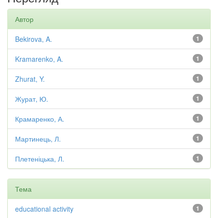
Автор
Bekirova, A.
1
Kramarenko, A.
1
Zhurat, Y.
1
Журат, Ю.
1
Крамаренко, А.
1
Мартинець, Л.
1
Плетеніцька, Л.
1
Тема
educational activity
1