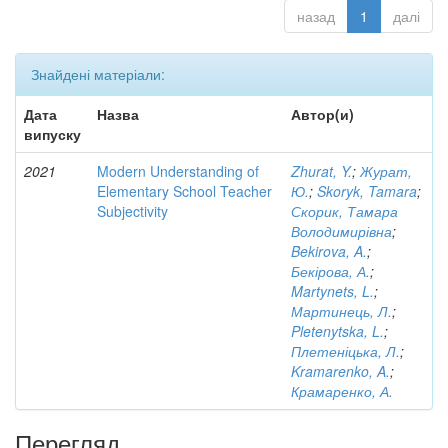
назад
1
далі
Знайдені матеріали:
Дата
Назва
Автор(и)
випуску
2021
Modern Understanding of
Zhurat, Y.
;
Журат,
Elementary School Teacher
Ю.
;
Skoryk, Tamara
;
Subjectivity
Скорик, Тамара
Володимирівна
;
Bekirova, A.
;
Бекірова, А.
;
Martynets, L.
;
Мартинець, Л.
;
Pletenytska, L.
;
Плетеніцька, Л.
;
Kramarenko, A.
;
Крамаренко, А.
Перегляд